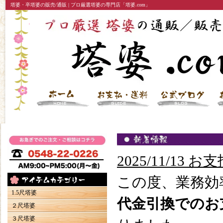
塔婆・卒塔婆の販売/通販 | プロ厳選塔婆の専門店「塔婆.com」
2025/11/1
この度、業務効
1.5尺塔婆
代金引換でのお
２尺塔婆
３尺塔婆