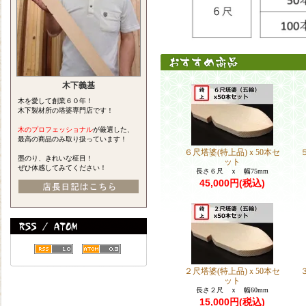
木下義基
木を愛して創業６０年！
木下製材所の塔婆専門店です！
木のプロフェッショナル
が厳選した、
最高の商品のみ取り扱っています！
６尺塔婆(特上品)ｘ50本セ
墨のり、きれいな柾目！
ット
ぜひ体感してみてください！
長さ６尺 ｘ 幅75mm
45,000円(税込)
２尺塔婆(特上品)ｘ50本セ
ット
長さ２尺 ｘ 幅60mm
15,000円(税込)