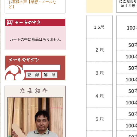
お客様の声【感想・メールな
月5日より商品
ど】
りました。新価
ださい。
カートの中に商品はありません
ご愛顧頂いてい
が、ご容赦願え
今後も企業努力
てお届けます。
たします。