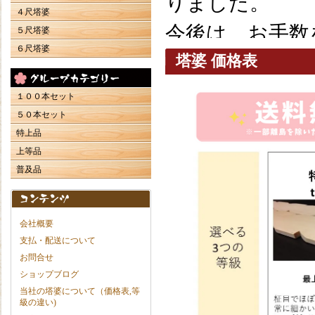
りました。
４尺塔婆
今後は、お手数
５尺塔婆
６尺塔婆
用くださいます
塔婆 価格表
なお、当店の銀
１００本セット
５０本セット
い）
となってお
特上品
に発送が可能
で
上等品
普及品
ご不便をおかけ
うお願い申し上
会社概要
支払・配送について
お問合せ
2022/8/5 
ショップブログ
当社の塔婆について（価格表,等
急激な円安による
級の違い)