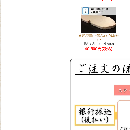
６尺塔婆(上等品)ｘ50本セ
ット
長さ６尺 ｘ 幅75mm
40,500円(税込)