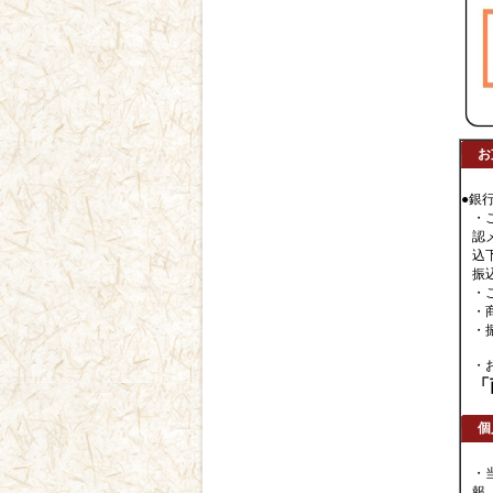
お
●銀
・
認
込
振
・
・
・
・
「
個
・
報