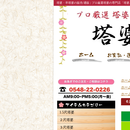
塔婆・卒塔婆の販売/通販 | プロ厳選塔婆の専門店「塔婆.
ホー
ホー
ホー
６
1.5尺塔婆
２尺塔婆
３尺塔婆