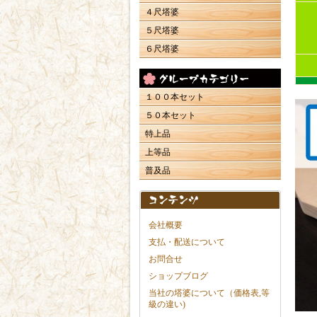
４尺塔婆
５尺塔婆
６尺塔婆
１００本セット
５０本セット
特上品
上等品
普及品
会社概要
支払・配送について
お問合せ
ショップブログ
当社の塔婆について（価格表,等
級の違い)