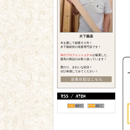
木下義基
木を愛して創業６０年！
木下製材所の塔婆専門店です！
木のプロフェッショナル
が厳選した、
最高の商品のみ取り扱っています！
墨のり、きれいな柾目！
ぜひ体感してみてください！