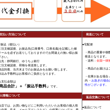
支払い方法について
発送について
行振込（後払い）
●宅配便
ご注文確認後、お振込先(口座番号、口座名義)を記載した確
・商品の重量や個
メールを必ずお送りしておりますのでお間違えの無い様お振
発送となります。
下さい。
・送料：
全国一律
込先：静岡銀行、ゆうちょ銀行
ご注文確認後、荷物を発送致します。
・商品のお届けは
商品到着、当月末までのお振込みをお願い致します。
振込み手数料はお客様のご負担となります。
・在庫がある場合
内 ・
お急ぎの場合
お支払金額は
性がございます。
商品合計」＋「振込手数料」
です。
人情報について
返品交換について
当店では、お買い物などにご利用いただいたお客様の個人情
●返品について
（住所、氏名、メールアドレスなど） の保護については、最