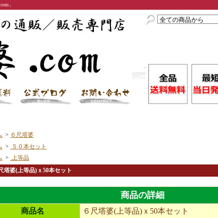
com」
ム
>
６尺塔婆
ム
>
５０本セット
ム
>
上等品
尺塔婆(上等品)ｘ50本セット
商品の詳細
商品名
６尺塔婆(上等品)ｘ50本セット