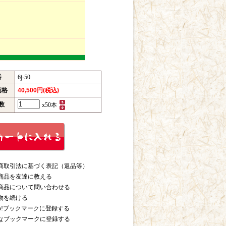
番
6j-50
価格
40,500円(税込)
数
x50本
商取引法に基づく表記（返品等）
商品を友達に教える
商品について問い合わせる
物を続ける
hoo!ブックマークに登録する
なブックマークに登録する