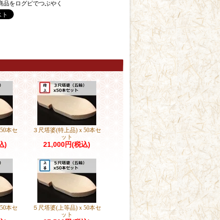
商品をログピでつぶやく
50本セ
３尺塔婆(特上品)ｘ50本セ
ット
込)
21,000円(税込)
50本セ
５尺塔婆(上等品)ｘ50本セ
ット