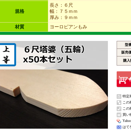
長さ：６尺
規格
幅：７５ｍｍ
厚み：９ｍｍ
材質
ヨーロピアンもみ
型
販売
購入
特定
この
この
買い
Ya
はて