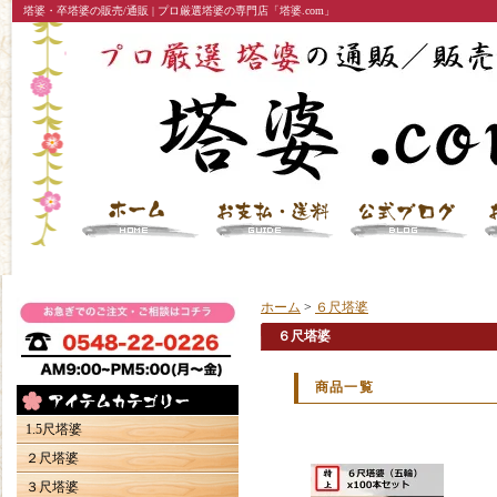
塔婆・卒塔婆の販売/通販 | プロ厳選塔婆の専門店「塔婆.com」
ホーム
>
６尺塔婆
６尺塔婆
商品一覧
1.5尺塔婆
２尺塔婆
３尺塔婆