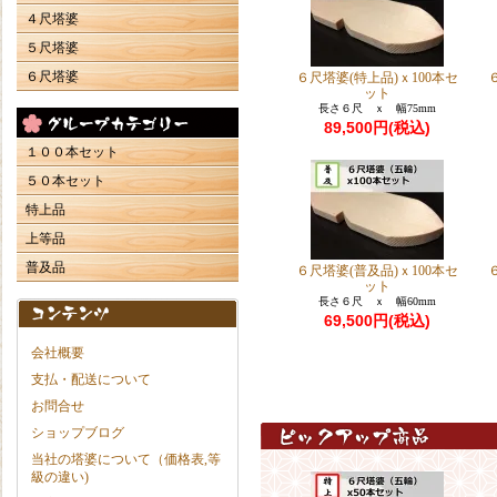
４尺塔婆
５尺塔婆
６尺塔婆
６尺塔婆(特上品)ｘ100本セ
ット
長さ６尺 ｘ 幅75mm
89,500円(税込)
１００本セット
５０本セット
特上品
上等品
普及品
６尺塔婆(普及品)ｘ100本セ
ット
長さ６尺 ｘ 幅60mm
69,500円(税込)
会社概要
支払・配送について
お問合せ
ショップブログ
当社の塔婆について（価格表,等
級の違い)