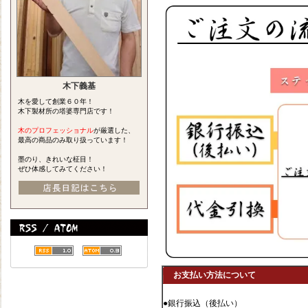
木下義基
木を愛して創業６０年！
木下製材所の塔婆専門店です！
木のプロフェッショナル
が厳選した、
最高の商品のみ取り扱っています！
墨のり、きれいな柾目！
ぜひ体感してみてください！
お支払い方法について
●銀行振込（後払い）