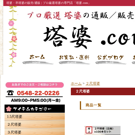
塔婆・卒塔婆の販売/通販 | プロ厳選塔婆の専門店「塔婆.com」
ホーム
>
２尺塔婆
２尺塔婆
商品一覧
1.5尺塔婆
２尺塔婆
３尺塔婆