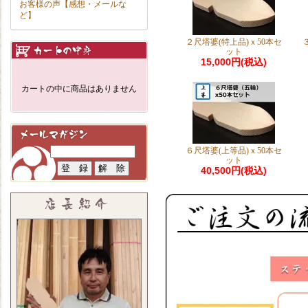
お客様の声【感想・メールな
ど】
２尺塔婆(特上品)ｘ50本セ
ット
15,000円(税込)
カートの中に商品はありません
６尺塔婆(上等品)ｘ50本セ
ット
40,500円(税込)