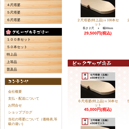
４尺塔婆
５尺塔婆
６尺塔婆
２尺塔婆(特上品)ｘ100本セ
ット
長さ２尺 ｘ 幅60mm
29,500円(税込)
１００本セット
５０本セット
特上品
上等品
普及品
会社概要
支払・配送について
６尺塔婆(特上品)ｘ50本セ
ット
お問合せ
45,000円(税込)
ショップブログ
当社の塔婆について（価格表,等
級の違い)