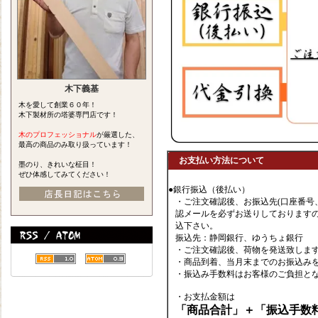
木下義基
木を愛して創業６０年！
木下製材所の塔婆専門店です！
木のプロフェッショナル
が厳選した、
最高の商品のみ取り扱っています！
お支払い方法について
墨のり、きれいな柾目！
ぜひ体感してみてください！
●銀行振込（後払い）
・ご注文確認後、お振込先(口座番号
認メールを必ずお送りしております
込下さい。
振込先：静岡銀行、ゆうちょ銀行
・ご注文確認後、荷物を発送致しま
・商品到着、当月末までのお振込み
・振込み手数料はお客様のご負担と
・お支払金額は
「商品合計」＋「振込手数