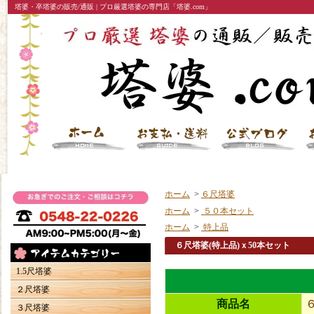
塔婆・卒塔婆の販売/通販 | プロ厳選塔婆の専門店「塔婆.com」
ホーム
>
６尺塔婆
ホーム
>
５０本セット
ホーム
>
特上品
６尺塔婆(特上品)ｘ50本セット
1.5尺塔婆
２尺塔婆
商品名
３尺塔婆