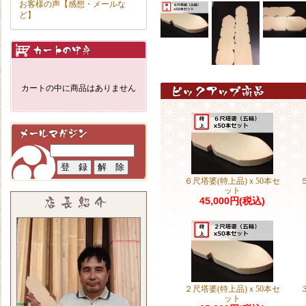
お客様の声【感想・メールな
ど】
カートの中に商品はありません
６尺塔婆(特上品)ｘ50本セ
ット
45,000円(税込)
２尺塔婆(特上品)ｘ50本セ
ット