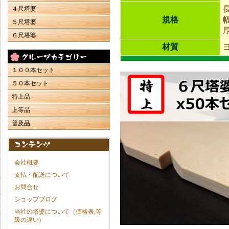
４尺塔婆
規格
５尺塔婆
６尺塔婆
材質
１００本セット
５０本セット
特上品
上等品
普及品
会社概要
支払・配送について
お問合せ
ショップブログ
当社の塔婆について（価格表,等
級の違い)