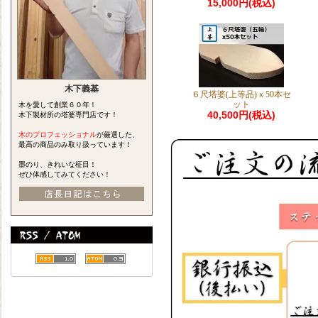
15,000円(税込)
木下義基
６尺塔婆(上等品)ｘ50本セ
ット
木を愛して創業６０年！
40,500円(税込)
木下製材所の塔婆専門店です！
木のプロフェッショナル
が厳選した、
最高の商品のみ取り扱っています！
墨のり、きれいな柾目！
ぜひ体感してみてください！