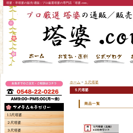
塔婆・卒塔婆の販売/通販 | プロ厳選塔婆の専門店「塔婆.com」
ホーム
>
５尺塔婆
５尺塔婆
商品一覧
1.5尺塔婆
２尺塔婆
３尺塔婆