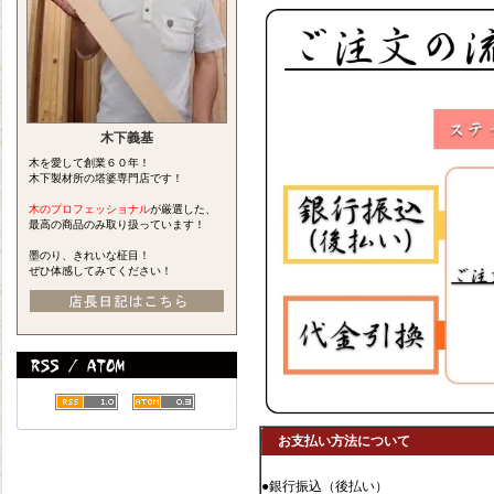
木下義基
木を愛して創業６０年！
木下製材所の塔婆専門店です！
木のプロフェッショナル
が厳選した、
最高の商品のみ取り扱っています！
墨のり、きれいな柾目！
ぜひ体感してみてください！
お支払い方法について
●銀行振込（後払い）