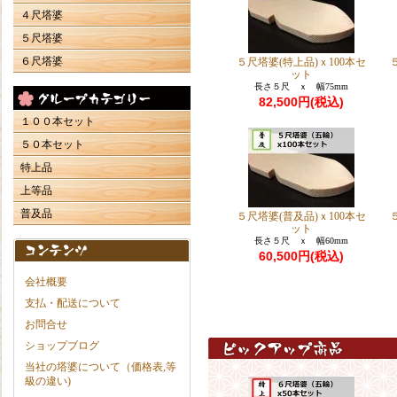
４尺塔婆
５尺塔婆
６尺塔婆
５尺塔婆(特上品)ｘ100本セ
ット
長さ５尺 ｘ 幅75mm
82,500円(税込)
１００本セット
５０本セット
特上品
上等品
普及品
５尺塔婆(普及品)ｘ100本セ
ット
長さ５尺 ｘ 幅60mm
60,500円(税込)
会社概要
支払・配送について
お問合せ
ショップブログ
当社の塔婆について（価格表,等
級の違い)