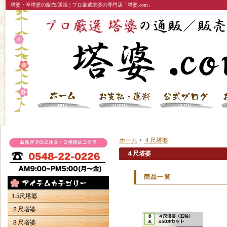
塔婆・卒塔婆の販売/通販 | プロ厳選塔婆の専門店「塔婆.com」
ホーム
>
４尺塔婆
４尺塔婆
商品一覧
1.5尺塔婆
２尺塔婆
３尺塔婆