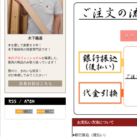
木下義基
木を愛して創業６０年！
木下製材所の塔婆専門店です！
木のプロフェッショナル
が厳選した、
最高の商品のみ取り扱っています！
墨のり、きれいな柾目！
ぜひ体感してみてください！
お支払い方法について
●銀行振込（後払い）