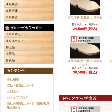
４尺塔婆
５尺塔婆
６尺塔婆
４尺塔婆(普及品)ｘ50本セ
４
ット
長さ４尺 ｘ 幅60mm
24,500円(税込)
１００本セット
５０本セット
特上品
上等品
普及品
４尺塔婆(特上品)ｘ50本セ
４
ット
長さ４尺 ｘ 幅75mm
30,500円(税込)
会社概要
支払・配送について
お問合せ
ショップブログ
当社の塔婆について（価格表,等
級の違い)